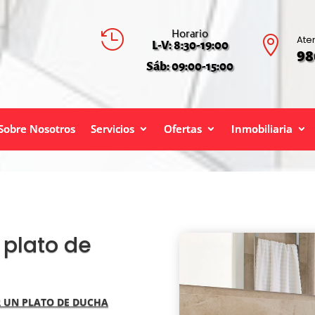
Horario

Ate

L-V: 8:30-19:00
98
Sáb: 09:00-15:00
Sobre Nosotros
Servicios
Ofertas
Inmobiliaria
plato de
R UN PLATO DE DUCHA