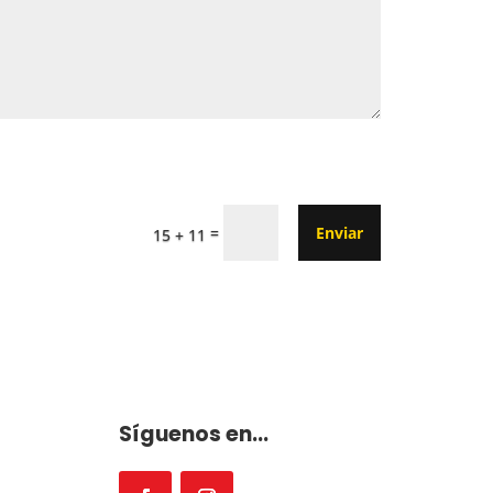
=
Enviar
15 + 11
Síguenos en...