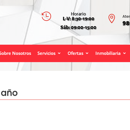
Horario

Ate

L-V: 8:30-19:00
98
Sáb: 09:00-15:00
Sobre Nosotros
Servicios
Ofertas
Inmobiliaria
l año